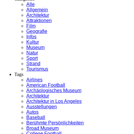
Alle
Allgemein
Architektur
Attraktionen
Film
Geografie
Infos
Kultur
Museum
Natur
Sport
Strand
Tourismus
Tags
Airlines
American Football
Archäologisches Museum
Architektur
Architektur in Los Angeles
Ausstellungen
Autos
Baseball
Berühmte Persönlichkeiten
Broad Museum
College Football