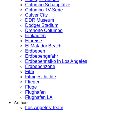
Columbo Schauplätze
Columbo TV-Serie
Culver City
DDR Museum
Dodger Stadium
Drehorte Columbo
Einkaufen
Einreise
El Matador Beach
Erdbeben
Erdbebengefahr
Erdbebenrisiko in Los Angeles
Erdbebenzone
Film
Filmgeschichte
Fliegen
Flüge
Flughafen
Flughafen LA
Authors
Los-Angeles Team