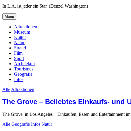
In L.A. ist jeder ein Star. (Denzel Washington)
Menu
Attraktionen
Museum
Kultur
Natur
Strand
Film
Sport
Architektur
Tourismus
Geografie
Infos
Search
Alle
Attraktionen
The Grove – Beliebtes Einkaufs- und 
The Grove in Los Angeles – Einkaufen, Essen und Entertainment im H
Alle
Geografie
Infos
Natur