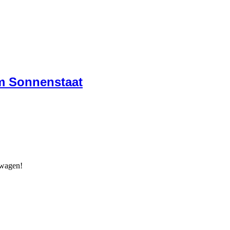
im Sonnenstaat
twagen!