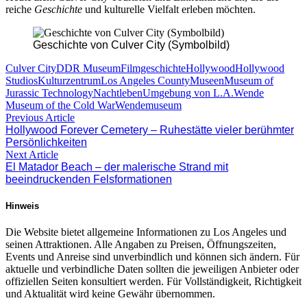
reiche
Geschichte
und kulturelle Vielfalt erleben möchten.
Geschichte von Culver City (Symbolbild)
Culver City
DDR Museum
Filmgeschichte
Hollywood
Hollywood
Studios
Kulturzentrum
Los Angeles County
Museen
Museum of
Jurassic Technology
Nachtleben
Umgebung von L.A.
Wende
Museum of the Cold War
Wendemuseum
Beitragsnavigation
Previous
Previous Article
post:
Hollywood Forever Cemetery – Ruhestätte vieler berühmter
Persönlichkeiten
Next
Next Article
post:
El Matador Beach – der malerische Strand mit
beeindruckenden Felsformationen
Hinweis
Die Website bietet allgemeine Informationen zu Los Angeles und
seinen Attraktionen. Alle Angaben zu Preisen, Öffnungszeiten,
Events und Anreise sind unverbindlich und können sich ändern. Für
aktuelle und verbindliche Daten sollten die jeweiligen Anbieter oder
offiziellen Seiten konsultiert werden. Für Vollständigkeit, Richtigkeit
und Aktualität wird keine Gewähr übernommen.