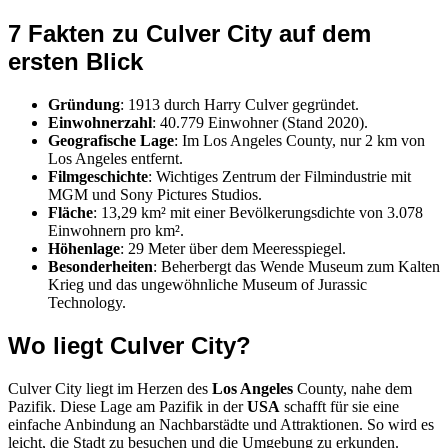
7 Fakten zu Culver City auf dem
ersten Blick
Gründung
: 1913 durch Harry Culver gegründet.
Einwohnerzahl
: 40.779 Einwohner (Stand 2020).
Geografische Lage
: Im Los Angeles County, nur 2 km von
Los Angeles entfernt.
Filmgeschichte
: Wichtiges Zentrum der Filmindustrie mit
MGM und Sony Pictures Studios.
Fläche
: 13,29 km² mit einer Bevölkerungsdichte von 3.078
Einwohnern pro km².
Höhenlage
: 29 Meter über dem Meeresspiegel.
Besonderheiten
: Beherbergt das Wende Museum zum Kalten
Krieg und das ungewöhnliche Museum of Jurassic
Technology.
Wo liegt Culver City?
Culver City liegt im Herzen des
Los Angeles
County, nahe dem
Pazifik. Diese Lage am Pazifik in der
USA
schafft für sie eine
einfache Anbindung an Nachbarstädte und Attraktionen. So wird es
leicht, die Stadt zu besuchen und die Umgebung zu erkunden.