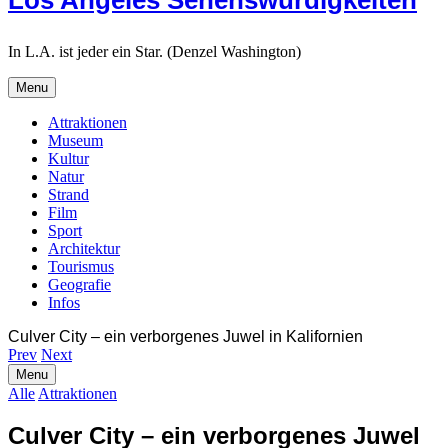
Los Angeles Sehenswürdigkeiten
In L.A. ist jeder ein Star. (Denzel Washington)
Menu
Attraktionen
Museum
Kultur
Natur
Strand
Film
Sport
Architektur
Tourismus
Geografie
Infos
Search
Culver City – ein verborgenes Juwel in Kalifornien
Prev
Next
Search
Menu
Alle
Attraktionen
Culver City – ein verborgenes Juwel