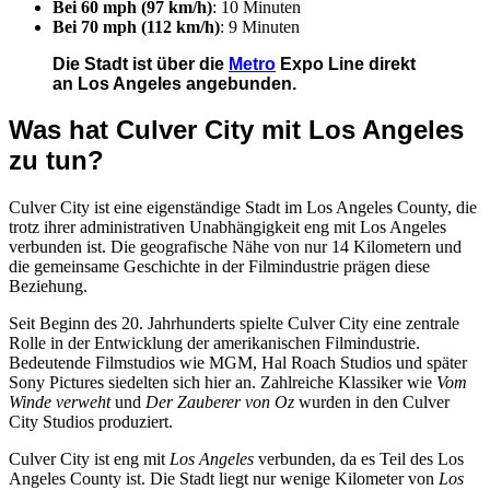
Bei 60 mph (97 km/h)
: 10 Minuten
Bei 70 mph (112 km/h)
: 9 Minuten
Die Stadt ist über die
Metro
Expo Line direkt
an Los Angeles angebunden.
Was hat Culver City mit Los Angeles
zu tun?
Culver City ist eine eigenständige Stadt im Los Angeles County, die
trotz ihrer administrativen Unabhängigkeit eng mit Los Angeles
verbunden ist. Die geografische Nähe von nur 14 Kilometern und
die gemeinsame Geschichte in der Filmindustrie prägen diese
Beziehung.
Seit Beginn des 20. Jahrhunderts spielte Culver City eine zentrale
Rolle in der Entwicklung der amerikanischen Filmindustrie.
Bedeutende Filmstudios wie MGM, Hal Roach Studios und später
Sony Pictures siedelten sich hier an. Zahlreiche Klassiker wie
Vom
Winde verweht
und
Der Zauberer von Oz
wurden in den Culver
City Studios produziert.
Culver City ist eng mit
Los Angeles
verbunden, da es Teil des Los
Angeles County ist. Die Stadt liegt nur wenige Kilometer von
Los