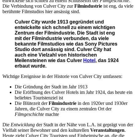
entwickelte sich schnell zu einem Schlüsselort der
Filmgeschichte
.
Die Verbindung von Culver City zur
Filmindustrie
ist eng, da viele
berühmte Filmstudios hier ansässig sind.
Culver City wurde 1913 gegründet und
entwickelte sich schnell zu einem wichtigen
Zentrum der Filmindustrie. Die Stadt ist eng
mit der Filmindustrie verbunden, da viele
bekannte Filmstudios wie das Sony Pictures
Studio dort ansässig sind. Culver City hat
auch eine Vielzahl von historischen
Meilensteinen wie das Culver
Hotel
, das 1924
erbaut wurde.
Wichtige Ereignisse in der Historie von Culver City umfassen:
Die Gründung der Stadt im Jahr 1913
Die Eröffnung des Culver Hotels im Jahr 1924, das heute ein
beliebtes Touristenziel ist
Die Blütezeit der
Filmindustrie
in den 1920er und 1930er
Jahren, die Culver City zu einem zentralen Ort der
Filmgeschichte
machte
Die
Entwicklung
der Stadt in der Nähe von L.A. ist geprägt von der
Vielfalt seiner Bewohner und den kulturellen
Veranstaltungen
.
Heute zieht Culver City Touristen und Einheimische an, die die