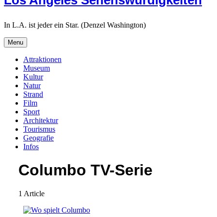
Los Angeles Sehenswürdigkeiten
In L.A. ist jeder ein Star. (Denzel Washington)
Menu
Attraktionen
Museum
Kultur
Natur
Strand
Film
Sport
Architektur
Tourismus
Geografie
Infos
Search
Columbo TV-Serie
1 Article