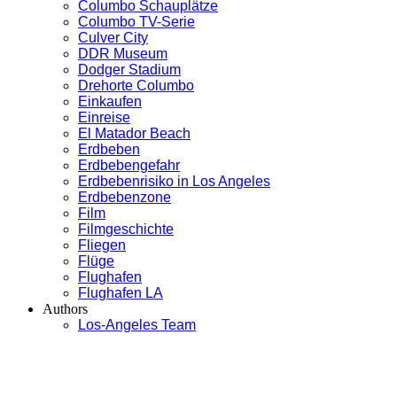
Columbo Schauplätze
Columbo TV-Serie
Culver City
DDR Museum
Dodger Stadium
Drehorte Columbo
Einkaufen
Einreise
El Matador Beach
Erdbeben
Erdbebengefahr
Erdbebenrisiko in Los Angeles
Erdbebenzone
Film
Filmgeschichte
Fliegen
Flüge
Flughafen
Flughafen LA
Authors
Los-Angeles Team