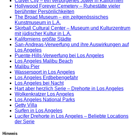
Culver City – ein verborgenes Juwel in Kalifornien
Hollywood Forever Cemetery – Ruhestätte vieler
berühmter Persönlichkeiten
The Broad Museum – ein zeitgenössisches
Kunstmuseum in L.A.
Skirball Cultural Center – Museum und Kulturzentrum
mit jüdischer Kultur in L.A.
Kaliforniens größte Städte
San-Andreas-Verwerfung und ihre Auswirkungen auf
Los Angeles
Puente-Hills-Verwerfung bei Los Angeles
Los Angeles Malibu Beach
Malibu Pier
Wassersport in Los Angeles
Los Angeles Erdbebengefahr
Los Angeles bei Nacht
Hart aber herzlich Serie – Drehorte in Los Angeles
Wolkenkratzer Los Angeles
Los Angeles National Parks
Getty Villa
Surfen in Los Angeles
Lucifer Drehorte in Los Angeles – Beliebte Locations
der Serie
Hinweis