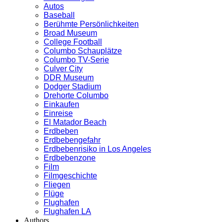
Autos
Baseball
Berühmte Persönlichkeiten
Broad Museum
College Football
Columbo Schauplätze
Columbo TV-Serie
Culver City
DDR Museum
Dodger Stadium
Drehorte Columbo
Einkaufen
Einreise
El Matador Beach
Erdbeben
Erdbebengefahr
Erdbebenrisiko in Los Angeles
Erdbebenzone
Film
Filmgeschichte
Fliegen
Flüge
Flughafen
Flughafen LA
Authors