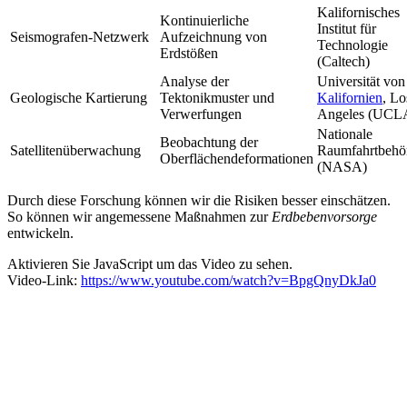
Kalifornisches
Kontinuierliche
Institut für
Seismografen-Netzwerk
Aufzeichnung von
Technologie
Erdstößen
(Caltech)
Analyse der
Universität von
Geologische Kartierung
Tektonikmuster und
Kalifornien
, Lo
Verwerfungen
Angeles (UCL
Nationale
Beobachtung der
Satellitenüberwachung
Raumfahrtbehö
Oberflächendeformationen
(NASA)
Durch diese Forschung können wir die Risiken besser einschätzen.
So können wir angemessene Maßnahmen zur
Erdbebenvorsorge
entwickeln.
Aktivieren Sie JavaScript um das Video zu sehen.
Video-Link:
https://www.youtube.com/watch?v=BpgQnyDkJa0