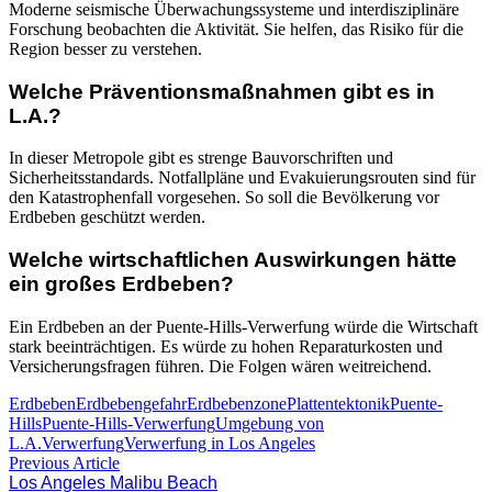
Moderne seismische Überwachungssysteme und interdisziplinäre
Forschung beobachten die Aktivität. Sie helfen, das Risiko für die
Region besser zu verstehen.
Welche Präventionsmaßnahmen gibt es in
L.A.?
In dieser Metropole gibt es strenge Bauvorschriften und
Sicherheitsstandards. Notfallpläne und Evakuierungsrouten sind für
den Katastrophenfall vorgesehen. So soll die Bevölkerung vor
Erdbeben geschützt werden.
Welche wirtschaftlichen Auswirkungen hätte
ein großes Erdbeben?
Ein Erdbeben an der Puente-Hills-Verwerfung würde die Wirtschaft
stark beeinträchtigen. Es würde zu hohen Reparaturkosten und
Versicherungsfragen führen. Die Folgen wären weitreichend.
Erdbeben
Erdbebengefahr
Erdbebenzone
Plattentektonik
Puente-
Hills
Puente-Hills-Verwerfung
Umgebung von
L.A.
Verwerfung
Verwerfung in Los Angeles
Beitragsnavigation
Previous
Previous Article
post:
Los Angeles Malibu Beach