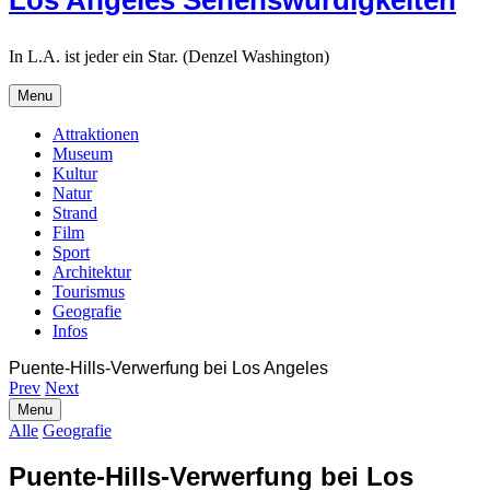
Los Angeles Sehenswürdigkeiten
In L.A. ist jeder ein Star. (Denzel Washington)
Menu
Attraktionen
Museum
Kultur
Natur
Strand
Film
Sport
Architektur
Tourismus
Geografie
Infos
Search
Puente-Hills-Verwerfung bei Los Angeles
Prev
Next
Search
Menu
Alle
Geografie
Puente-Hills-Verwerfung bei Los