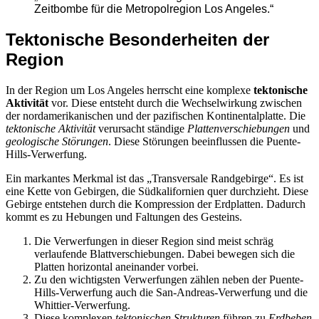
Zeitbombe für die Metropolregion Los Angeles.“
Tektonische Besonderheiten der
Region
In der Region um Los Angeles herrscht eine komplexe
tektonische
Aktivität
vor. Diese entsteht durch die Wechselwirkung zwischen
der nordamerikanischen und der pazifischen Kontinentalplatte. Die
tektonische Aktivität
verursacht ständige
Plattenverschiebungen
und
geologische Störungen
. Diese Störungen beeinflussen die Puente-
Hills-Verwerfung.
Ein markantes Merkmal ist das „Transversale Randgebirge“. Es ist
eine Kette von Gebirgen, die Südkalifornien quer durchzieht. Diese
Gebirge entstehen durch die Kompression der Erdplatten. Dadurch
kommt es zu Hebungen und Faltungen des Gesteins.
Die Verwerfungen in dieser Region sind meist schräg
verlaufende Blattverschiebungen. Dabei bewegen sich die
Platten horizontal aneinander vorbei.
Zu den wichtigsten Verwerfungen zählen neben der Puente-
Hills-Verwerfung auch die San-Andreas-Verwerfung und die
Whittier-Verwerfung.
Diese komplexen
tektonischen Strukturen
führen zu
Erdbeben