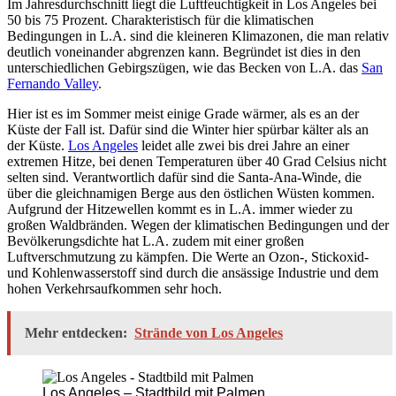
Im Jahresdurchschnitt liegt die Luftfeuchtigkeit in Los Angeles bei
50 bis 75 Prozent. Charakteristisch für die klimatischen
Bedingungen in L.A. sind die kleineren Klimazonen, die man relativ
deutlich voneinander abgrenzen kann. Begründet ist dies in den
unterschiedlichen Gebirgszügen, wie das Becken von L.A. das
San
Fernando Valley
.
Hier ist es im Sommer meist einige Grade wärmer, als es an der
Küste der Fall ist. Dafür sind die Winter hier spürbar kälter als an
der Küste.
Los Angeles
leidet alle zwei bis drei Jahre an einer
extremen Hitze, bei denen Temperaturen über 40 Grad Celsius nicht
selten sind. Verantwortlich dafür sind die Santa-Ana-Winde, die
über die gleichnamigen Berge aus den östlichen Wüsten kommen.
Aufgrund der Hitzewellen kommt es in L.A. immer wieder zu
großen Waldbränden. Wegen der klimatischen Bedingungen und der
Bevölkerungsdichte hat L.A. zudem mit einer großen
Luftverschmutzung zu kämpfen. Die Werte an Ozon-, Stickoxid-
und Kohlenwasserstoff sind durch die ansässige Industrie und dem
hohen Verkehrsaufkommen sehr hoch.
Mehr entdecken:
Strände von Los Angeles
Los Angeles – Stadtbild mit Palmen