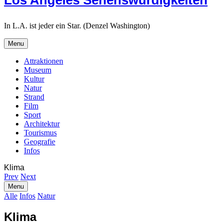
Los Angeles Sehenswürdigkeiten
In L.A. ist jeder ein Star. (Denzel Washington)
Menu
Attraktionen
Museum
Kultur
Natur
Strand
Film
Sport
Architektur
Tourismus
Geografie
Infos
Search
Klima
Prev
Next
Search
Menu
Alle
Infos
Natur
Klima