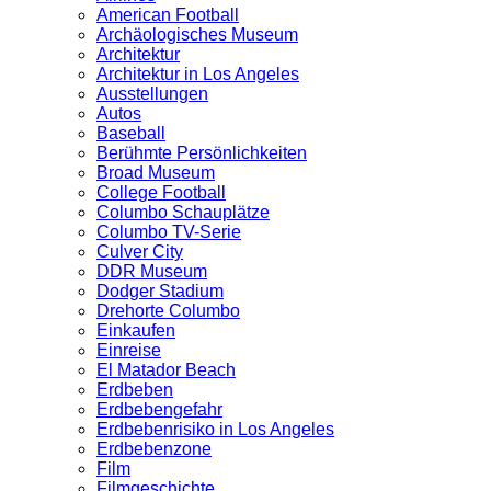
American Football
Archäologisches Museum
Architektur
Architektur in Los Angeles
Ausstellungen
Autos
Baseball
Berühmte Persönlichkeiten
Broad Museum
College Football
Columbo Schauplätze
Columbo TV-Serie
Culver City
DDR Museum
Dodger Stadium
Drehorte Columbo
Einkaufen
Einreise
El Matador Beach
Erdbeben
Erdbebengefahr
Erdbebenrisiko in Los Angeles
Erdbebenzone
Film
Filmgeschichte